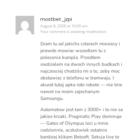
mostbet_jzpi
August 8, 2026 at 10:00 am
Your comment is awaiting moderation.
Gram tu od jakichs czterech miesiecy i
prawde mowiac wszedlem tu z
polecenia kumpla. Przedtem
siedzialem na dwoch innych budkach i
najczesciej chodzilo mi o to, zeby moc
obstawiac z telefonu w tramwaju. I
akurat tutaj apka robi robote — nie tnie
nawet na moim zajechanym
Samsungu.
Automatow jest tam z 3000+ i to nie sa
jakies krzaki. Pragmatic Play dominuje
— Gates of Olympus leci u mnie
codziennie, aczkolwiek ostatnio
bardziej klikam Betsoft. Sekcja live to