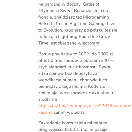
najbardziej widoczny, Gates of
Olympus i Sweet Bonanza stoja na
froncie, znajdziesz tez Microgaming,
Betsoft i troche Big Time Gaming. Live
to Evolution, krupierzy po polsku tez sie
trafiaja, a Lightning Roulette i Crazy
Time jest oblegane wieczorami.
Bonus powitalny to 100% do 2000 zl
plus 50 free spinow, z obrotem x40 —
czyli standard, nic z kosmosu. Bywa
kilka spinow bez depozytu za
weryfikacje numeru, choc wielkich
pieniedzy z tego nie ma. Kody sie
zmieniaja, wiec sprawdzic aktualne u
zrodla na
https://joy.link/cryptoplaypicks33d7#najlepsze
kasyna
zanim wplacisz.
Zakladanie konta zajela mi minute,
prog wejscia to 50 zl i to mi pasuje.