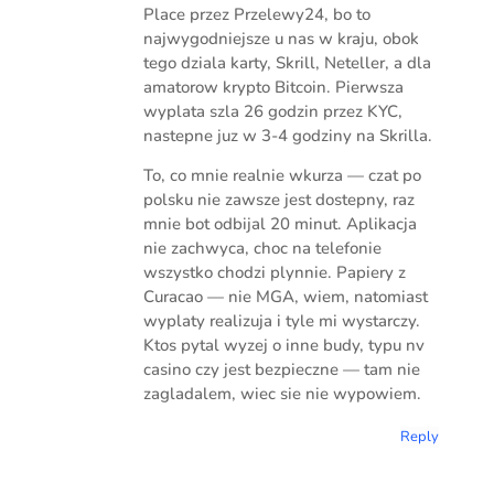
Place przez Przelewy24, bo to
najwygodniejsze u nas w kraju, obok
tego dziala karty, Skrill, Neteller, a dla
amatorow krypto Bitcoin. Pierwsza
wyplata szla 26 godzin przez KYC,
nastepne juz w 3-4 godziny na Skrilla.
To, co mnie realnie wkurza — czat po
polsku nie zawsze jest dostepny, raz
mnie bot odbijal 20 minut. Aplikacja
nie zachwyca, choc na telefonie
wszystko chodzi plynnie. Papiery z
Curacao — nie MGA, wiem, natomiast
wyplaty realizuja i tyle mi wystarczy.
Ktos pytal wyzej o inne budy, typu nv
casino czy jest bezpieczne — tam nie
zagladalem, wiec sie nie wypowiem.
Reply