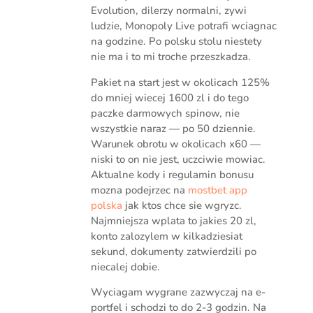
Evolution, dilerzy normalni, zywi
ludzie, Monopoly Live potrafi wciagnac
na godzine. Po polsku stolu niestety
nie ma i to mi troche przeszkadza.
Pakiet na start jest w okolicach 125%
do mniej wiecej 1600 zl i do tego
paczke darmowych spinow, nie
wszystkie naraz — po 50 dziennie.
Warunek obrotu w okolicach x60 —
niski to on nie jest, uczciwie mowiac.
Aktualne kody i regulamin bonusu
mozna podejrzec na
mostbet app
polska
jak ktos chce sie wgryzc.
Najmniejsza wplata to jakies 20 zl,
konto zalozylem w kilkadziesiat
sekund, dokumenty zatwierdzili po
niecalej dobie.
Wyciagam wygrane zazwyczaj na e-
portfel i schodzi to do 2-3 godzin. Na