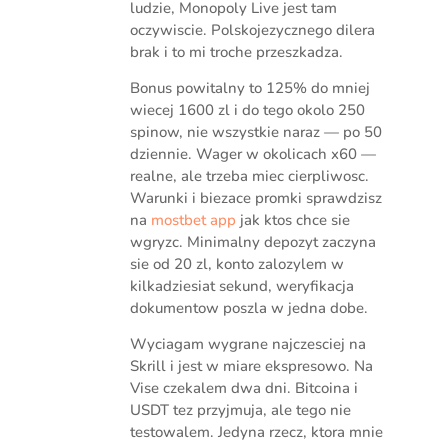
ludzie, Monopoly Live jest tam
oczywiscie. Polskojezycznego dilera
brak i to mi troche przeszkadza.
Bonus powitalny to 125% do mniej
wiecej 1600 zl i do tego okolo 250
spinow, nie wszystkie naraz — po 50
dziennie. Wager w okolicach x60 —
realne, ale trzeba miec cierpliwosc.
Warunki i biezace promki sprawdzisz
na
mostbet app
jak ktos chce sie
wgryzc. Minimalny depozyt zaczyna
sie od 20 zl, konto zalozylem w
kilkadziesiat sekund, weryfikacja
dokumentow poszla w jedna dobe.
Wyciagam wygrane najczesciej na
Skrill i jest w miare ekspresowo. Na
Vise czekalem dwa dni. Bitcoina i
USDT tez przyjmuja, ale tego nie
testowalem. Jedyna rzecz, ktora mnie