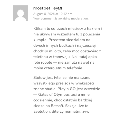
mostbet_eyMl
August 8, 2026 at 10:12 am
Your comment is awaiting moderation.
Klikam tu od trzech miesiecy z hakiem i
nie ukrywam wszedlem tu z polecenia
kumpla. Przedtem siedzialem na
dwoch innych budkach i najczesciej
chodzilo mi o to, zeby moc obstawiac z
telefonu w tramwaju. No i tutaj apka
robi robote — nie zamula nawet na
moim czteroletnim telefonie.
Slotow jest tyle, ze nie ma szans
wszystkiego przejsc i w wiekszosci
znane studia. Play’n GO jest wszedzie
— Gates of Olympus leci u mnie
codziennie, choc ostatnio bardziej
siedze na Betsoft. Sekcja live to
Evolution, dilerzy normalni, zywi