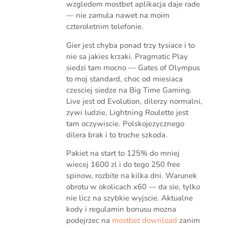
wzgledem mostbet aplikacja daje rade
— nie zamula nawet na moim
czteroletnim telefonie.
Gier jest chyba ponad trzy tysiace i to
nie sa jakies krzaki. Pragmatic Play
siedzi tam mocno — Gates of Olympus
to moj standard, choc od miesiaca
czesciej siedze na Big Time Gaming.
Live jest od Evolution, dilerzy normalni,
zywi ludzie, Lightning Roulette jest
tam oczywiscie. Polskojezycznego
dilera brak i to troche szkoda.
Pakiet na start to 125% do mniej
wiecej 1600 zl i do tego 250 free
spinow, rozbite na kilka dni. Warunek
obrotu w okolicach x60 — da sie, tylko
nie licz na szybkie wyjscie. Aktualne
kody i regulamin bonusu mozna
podejrzec na
mostbet download
zanim