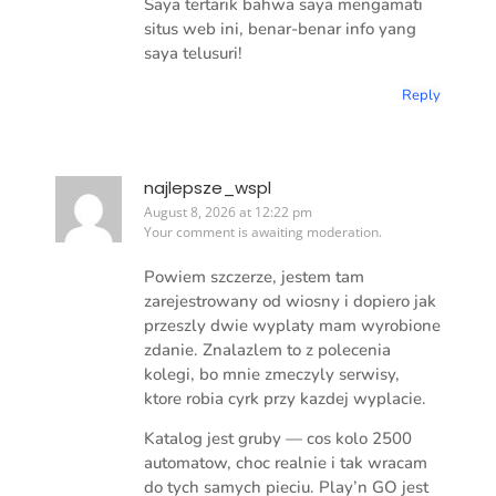
Saya tertarik bahwa saya mengamati
situs web ini, benar-benar info yang
saya telusuri!
Reply
najlepsze_wspl
August 8, 2026 at 12:22 pm
Your comment is awaiting moderation.
Powiem szczerze, jestem tam
zarejestrowany od wiosny i dopiero jak
przeszly dwie wyplaty mam wyrobione
zdanie. Znalazlem to z polecenia
kolegi, bo mnie zmeczyly serwisy,
ktore robia cyrk przy kazdej wyplacie.
Katalog jest gruby — cos kolo 2500
automatow, choc realnie i tak wracam
do tych samych pieciu. Play’n GO jest